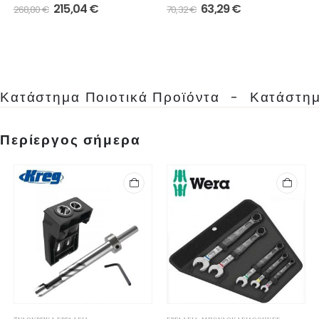
0
out of 5
0
out of 5
215,04
€
63,29
€
268,80
€
70,32
€
Κατάστημα Ποιοτικά Προϊόντα
-
Κατάστημ
Περίεργος σήμερα