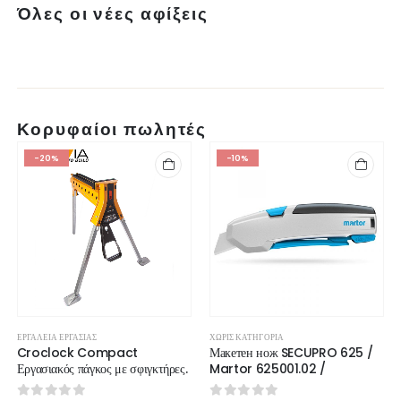
Όλες οι νέες αφίξεις
Κορυφαίοι πωλητές
-20%
-10%
ΕΡΓΑΛΕΊΑ ΕΡΓΑΣΊΑΣ
ΧΩΡΊΣ ΚΑΤΗΓΟΡΊΑ
Croclock Compact
Макетен нож SECUPRO 625 /
Εργασιακός πάγκος με σφιγκτήρες.
Martor 625001.02 /