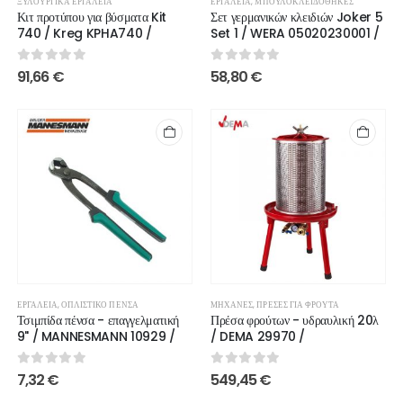
ΞΥΛΟΥΡΓΙΚΆ ΕΡΓΑΛΕΊΑ
ΕΡΓΑΛΕΊΑ
,
ΜΠΟΥΛΟΚΛΕΙΔΟΘΉΚΕΣ
Κιτ προτύπου για βύσματα Kit
Σετ γερμανικών κλειδιών Joker 5
740 / Kreg KPHA740 /
Set 1 / WERA 05020230001 /
0
out of 5
0
out of 5
91,66
€
58,80
€
ΕΡΓΑΛΕΊΑ
,
ΟΠΛΙΣΤΙΚΌ ΠΈΝΣΑ
ΜΗΧΑΝΈΣ
,
ΠΡΈΣΕΣ ΓΙΑ ΦΡΟΎΤΑ
Τσιμπίδα πένσα - επαγγελματική
Πρέσα φρούτων - υδραυλική 20λ
9" / MANNESMANN 10929 /
/ DEMA 29970 /
0
out of 5
0
out of 5
7,32
€
549,45
€