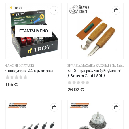
ΕΞΑΝΤΛΗΜΈΝΟ
ΦΑΚΟΊ ΜΕ ΜΠΑΤΑΡΊΕΣ
ΕΡΓΑΛΕΊΑ
,
ΜΑΧΑΊΡΙΑ ΚΑΙ ΣΜΊΛΕΣ ΓΙΑ ΞΥΛΟΤΕΧΝΊΑ
Φακός χειρός 24 τεμ. σε ράφι
Σετ 2 μαχαιριών για ξυλογλυπτική
/ BeaverCraft S01 /
0
out of 5
1,65
€
0
out of 5
26,02
€