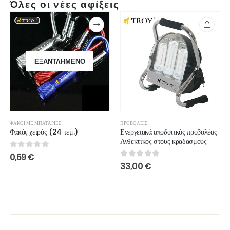
Όλες οι νέες αφίξεις
ΕΞΑΝΤΛΗΜΈΝΟ
ΦΑΚΟΊ ΜΕ ΜΠΑΤΑΡΊΕΣ
ΠΡΟΒΟΛΕΊΣ
Φακός χειρός (24 τεμ.)
Ενεργειακά αποδοτικός προβολέας
Ανθεκτικός στους κραδασμούς
0
out of 5
0,69
€
0
out of 5
33,00
€