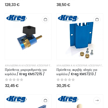
0
out of 5
0
out of 5
128,33
€
38,50
€
ΑΝΑΛΏΣΙΜΑ ΚΑΙ ΑΞΕΣΟΥΆΡ
,
ΑΞΕΣΟΥΆΡ ΓΙΑ ΚΟΡΔΈΛΑ ΠΡΙΟΝΙΟΎ
ΑΝΑΛΏΣΙΜΑ ΚΑΙ ΑΞΕΣΟΥΆΡ
,
ΑΞΕΣΟΥΆΡ ΓΙΑ ΚΟΡΔΈΛΑ ΠΡΙΟΝΙΟΎ
Πρόσθετος μικρορυθμιστής για
Πρόσθετος ακριβής οδηγός για
κορδέλα / Kreg KMS7215 /
κορδέλα / Kreg KMS7213 /
0
out of 5
0
out of 5
32,45
€
30,25
€