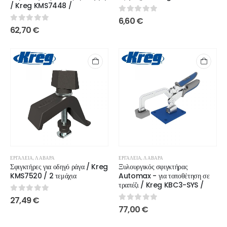
/ Kreg KMS7448 /
0
out of 5
6,60
€
0
out of 5
62,70
€
ΕΡΓΑΛΕΊΑ
,
ΛΆΒΑΡΑ
ΕΡΓΑΛΕΊΑ
,
ΛΆΒΑΡΑ
Σφιγκτήρες για οδηγό ράγα / Kreg
Ξυλουργικός σφιγκτήρας
KMS7520 / 2 τεμάχια
Automax - για τοποθέτηση σε
τραπέζι / Kreg KBC3-SYS /
0
out of 5
27,49
€
0
out of 5
77,00
€