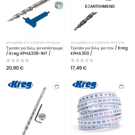
ΕΞΑΝΤΛΗΜΈΝΟ
ΑΝΑΛΏΣΙΜΑ ΚΑΙ ΑΞΕΣΟΥΆΡ
,
ΤΡΥΠΆΝΙΑ
ΑΝΑΛΏΣΙΜΑ ΚΑΙ ΑΞΕΣΟΥΆΡ
,
ΤΡΥΠΆΝΙΑ
Τρυπάνι για ξύλο, για κατάστρωμα
Τρυπάνι για ξύλο, για ντεκ / Kreg
/ Kreg KPHA308-INT /
KPHA300 /
0
out of 5
0
out of 5
20,90
€
17,49
€