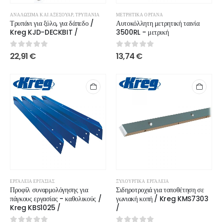
ΑΝΑΛΏΣΙΜΑ ΚΑΙ ΑΞΕΣΟΥΆΡ
,
ΤΡΥΠΆΝΙΑ
ΜΕΤΡΗΤΙΚΆ ΌΡΓΑΝΑ
Τρυπάνι για ξύλο, για δάπεδο /
Αυτοκόλλητη μετρητική ταινία
Kreg KJD-DECKBIT /
3500RL - μετρική
0
out of 5
0
out of 5
22,91
€
13,74
€
ΕΡΓΑΛΕΊΑ ΕΡΓΑΣΊΑΣ
ΞΥΛΟΥΡΓΙΚΆ ΕΡΓΑΛΕΊΑ
Προφίλ συναρμολόγησης για
Σιδηροτροχιά για τοποθέτηση σε
πάγκους εργασίας - καθολικούς /
γωνιακή κοπή / Kreg KMS7303
Kreg KBS1025 /
/