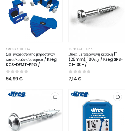
ΧΩΡΊΣ ΚΑΤΗΓΟΡΊΑ
ΧΩΡΊΣ ΚΑΤΗΓΟΡΊΑ
Σετ εγκατάστασης μπροστινών
Βίδες με τετράγωνη κεφαλή 1"
κατασκευών συρταριού / Kreg
(25mm), 100τμχ / Kreg SPS-
KCS-DFMT-PRO /
C1-100- /
0
out of 5
0
out of 5
54,99
€
7,14
€