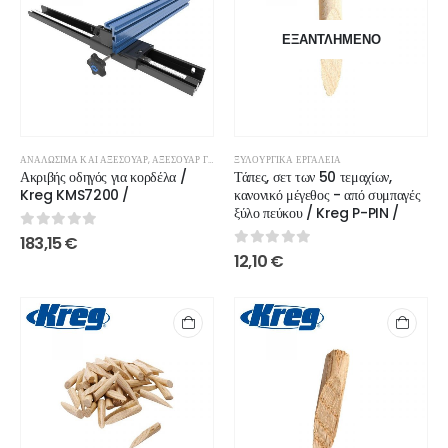
ΕΞΑΝΤΛΗΜΈΝΟ
ΑΝΑΛΏΣΙΜΑ ΚΑΙ ΑΞΕΣΟΥΆΡ
,
ΑΞΕΣΟΥΆΡ ΓΙΑ ΚΟΡΔΈΛΑ ΠΡΙΟΝΙΟΎ
ΞΥΛΟΥΡΓΙΚΆ ΕΡΓΑΛΕΊΑ
Ακριβής οδηγός για κορδέλα /
Τάπες, σετ των 50 τεμαχίων,
Kreg KMS7200 /
κανονικό μέγεθος - από συμπαγές
ξύλο πεύκου / Kreg P-PIN /
0
out of 5
183,15
€
0
out of 5
12,10
€