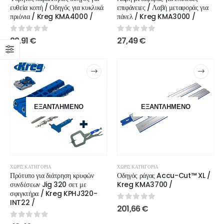
ευθεία κοπή / Οδηγός για κυκλικά
επιφάνειες / Λαβή μεταφοράς για
πριόνια / Kreg KMA4000 /
πάνελ / Kreg KMA3000 /
0
out of 5
0
out of 5
22,91
€
27,49
€
ΕΞΑΝΤΛΗΜΈΝΟ
ΕΞΑΝΤΛΗΜΈΝΟ
ΧΩΡΊΣ ΚΑΤΗΓΟΡΊΑ
ΧΩΡΊΣ ΚΑΤΗΓΟΡΊΑ
Πρότυπο για διάτρηση κρυφών
Οδηγός ράγας Accu-Cut™ XL /
συνδέσεων Jig 320 σετ με
Kreg KMA3700 /
σφιγκτήρα / Kreg KPHJ320-
INT22 /
0
out of 5
201,66
€
0
out of 5