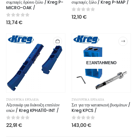
συμπαγές δρύινο ξύλο / Kreg P-
συμπαγές ξύλο / Kreg P-MAP /
MICRO-OAK /
0
out of 5
12,10
€
0
out of 5
13,74
€
ΕΞΑΝΤΛΗΜΈΝΟ
ΞΥΛΟΥΡΓΙΚΆ ΕΡΓΑΛΕΊΑ
ΞΥΛΟΥΡΓΙΚΆ ΕΡΓΑΛΕΊΑ
Αξεσουάρ για διάνοιξη επιπλέον
Σετ για την κατασκευή βυσμάτων /
οπών / Kreg KPHA110-INT /
Kreg KPCS /
0
out of 5
0
out of 5
22,91
€
143,00
€