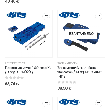
48,40
€
ΕΞΑΝΤΛΗΜΈΝΟ
ΧΩΡΊΣ ΚΑΤΗΓΟΡΊΑ
ΧΩΡΊΣ ΚΑΤΗΓΟΡΊΑ
Πρότυπο για γωνιακή διάτρηση XL
Σετ συναρμολόγησης πόρτας
/ Kreg KPHJ920 /
ντουλαπιού / Kreg KHI-CDIJ-
INT /
0
out of 5
68,74
€
0
out of 5
38,50
€