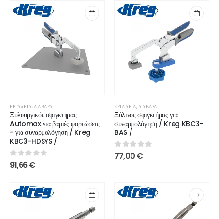
ΕΡΓΑΛΕΊΑ
,
ΛΆΒΑΡΑ
ΕΡΓΑΛΕΊΑ
,
ΛΆΒΑΡΑ
Ξυλουργικός σφιγκτήρας
Ξύλινος σφιγκτήρας για
Automax για βαριές φορτώσεις
συναρμολόγηση / Kreg KBC3-
- για συναρμολόγηση / Kreg
BAS /
KBC3-HDSYS /
0
out of 5
77,00
€
0
out of 5
91,66
€