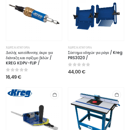
ΧΩΡΊΣ ΚΑΤΗΓΟΡΊΑ
ΧΩΡΊΣ ΚΑΤΗΓΟΡΊΑ
Διπλής κατεύθυνσης άκρο για
Σύστημα οδηγών για ράγα / Kreg
διάνοιξη και σφίξιμο βιδών /
PRS3020 /
KREG KDPV-FLIP /
0
out of 5
44,00
€
0
out of 5
16,49
€