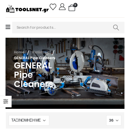
0
Home
Κατάστημα
GENERAL Pipe Cleaners
GENERAL
Pipe
Cleaners