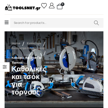
0
Home
Κατάστημα
Αναλώσιμα Και Αξεσουάρ
Καθολικές Και Τσοκ Για
Τόρνους
Καθολικές
και τσοκ
για
τόρνους