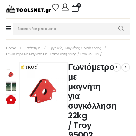
0
Home
Κατάστημα
Εργαλεία
,
Μαγνήτες Συγκόλλησης
Γωνιόμετρο Με Μαγνήτη Για Συγκόλληση 22kg / Troy 95002 /
Γωνιόμετρο
με
μαγνήτη
για
συγκόλληση
22kg
/ Troy
95002