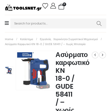
0
Home
Κατάστημα
Εργαλεία
,
Χειροκίνητοι Συρραπτικοί Μηχανισμοί
Ασύρματο Καρφωτικό KN 18-0 / GUDE 58411 / – Χωρίς Μπαταρία
Ασύρματο
καρφωτικό
KN
18-0 /
GUDE
58411
/ –
χωρίς