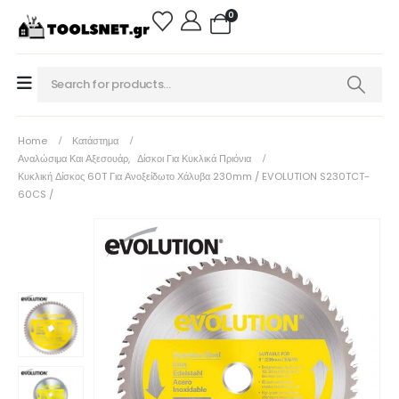
0
Home
Κατάστημα
Αναλώσιμα Και Αξεσουάρ
,
Δίσκοι Για Κυκλικά Πριόνια
Κυκλική Δίσκος 60T Για Ανοξείδωτο Χάλυβα 230mm / EVOLUTION S230TCT-
60CS /