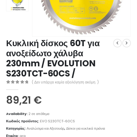
Κυκλική δίσκος 60T για
ανοξείδωτο χάλυβα
230mm / EVOLUTION
S230TCT-60CS /
( Δεν υπάρχει καμία αξιολόγηση ακόμη. )
0
out of 5
89,21
€
Availability:
2 σε απόθεμα
Κωδικός προϊόντος:
EVO S230TCT-60CS
Κατηγορίες:
Αναλώσιμα και Αξεσουάρ
,
Δίσκοι για κυκλικά πριόνια
Ετικέτα:
grg