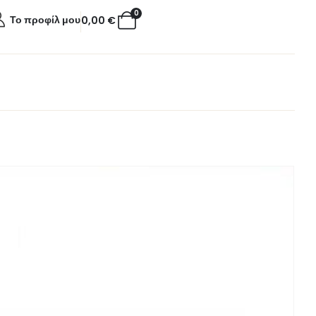
0
Το προφίλ μου
0,00
€