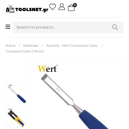
0
Home
Κατάστημα
Εργαλεία
,
Κάνει Ξυλουργικές Σμίλες.
Ξυλουργική Σμίλη (14mm)