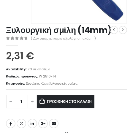
Ξυλουργική σμίλη (14mm)
( Δεν υπάρχει καμία αξιολόγηση ακόμη. )
0
out of 5
2,31
€
Availability:
20 σε απόθεμα
Κωδικός προϊόντος:
W 2510-14
Κατηγορίες:
Εργαλεία
,
Κάνει ξυλουργικές σμίλες.
ΠΡΟΣΘΉΚΗ ΣΤΟ ΚΑΛΆΘΙ