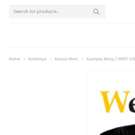
Home
Κατάστημα
Κάτοχοι Μπιτς
Κρατήρας Μύτης / WERT 229