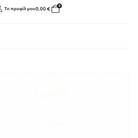
0
Το προφίλ μου
0,00
€