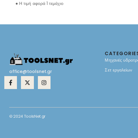
● Η τιμή αφορά 1 τεμάχιο
CATEGORIE
Μηχανές υδροτρ
Σετ εργαλείων
office@toolsnet.gr
© 2024 ToolsNet.gr