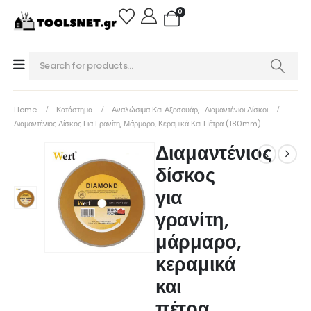
0
Home
Κατάστημα
Αναλώσιμα Και Αξεσουάρ
,
Διαμαντένιοι Δίσκοι
Διαμαντένιος Δίσκος Για Γρανίτη, Μάρμαρο, Κεραμικά Και Πέτρα (180mm)
Διαμαντένιος
δίσκος
για
γρανίτη,
μάρμαρο,
κεραμικά
και
πέτρα