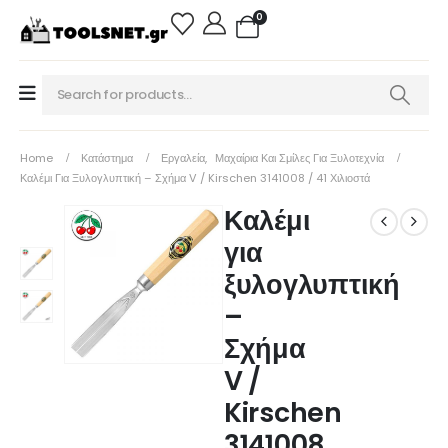
0
Home
Κατάστημα
Εργαλεία
,
Μαχαίρια Και Σμίλες Για Ξυλοτεχνία
Καλέμι Για Ξυλογλυπτική – Σχήμα V / Kirschen 3141008 / 41 Χιλιοστά
Καλέμι
για
ξυλογλυπτική
–
Σχήμα
V /
Kirschen
3141008