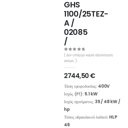
GHS
1100/25TEZ-
A /
02085
/
0
out of 5
( Δεν υπάρχει καμία αξιολόγηση
ακόμη. )
2744,50
€
Τάση τροφοδοσίας:
400V
Ισχύς (P1):
5.1 kW
Ισχύς σχισίματος:
35 / 48 kW /
hp
Τύπος υδραυλικού λαδιού:
HLP
46