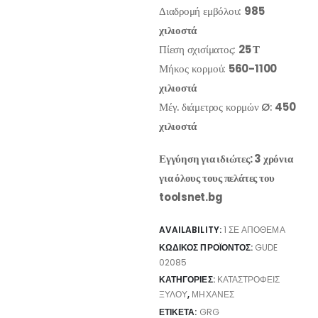
Διαδρομή εμβόλου:
985
χιλιοστά
Πίεση σχισίματος:
25 Τ
Μήκος κορμού:
560-1100
χιλιοστά
Μέγ. διάμετρος κορμών Ø:
450
χιλιοστά
Εγγύηση για ιδιώτες: 3 χρόνια
για όλους τους πελάτες του
toolsnet.bg
AVAILABILITY:
1 ΣΕ ΑΠΌΘΕΜΑ
ΚΩΔΙΚΌΣ ΠΡΟΪΌΝΤΟΣ:
GUDE
02085
ΚΑΤΗΓΟΡΊΕΣ:
ΚΑΤΑΣΤΡΟΦΕΊΣ
ΞΎΛΟΥ
,
ΜΗΧΑΝΈΣ
ΕΤΙΚΈΤΑ:
GRG