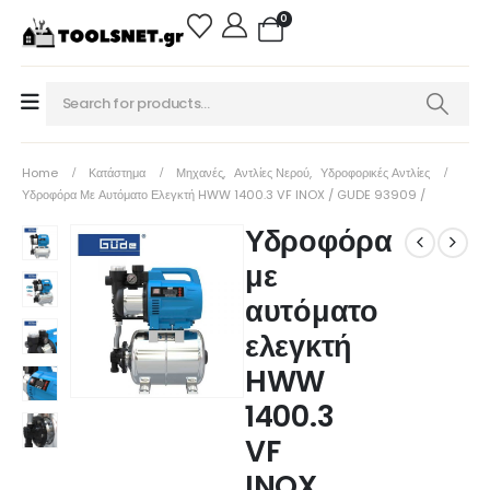
0
Home
Κατάστημα
Μηχανές
,
Αντλίες Νερού
,
Υδροφορικές Αντλίες
Υδροφόρα Με Αυτόματο Ελεγκτή HWW 1400.3 VF INOX / GUDE 93909 /
Υδροφόρα
με
αυτόματο
ελεγκτή
HWW
1400.3
VF
INOX