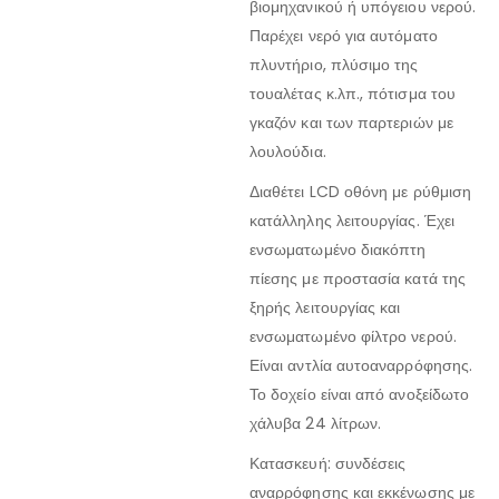
βιομηχανικού ή υπόγειου νερού.
Παρέχει νερό για αυτόματο
πλυντήριο, πλύσιμο της
τουαλέτας κ.λπ., πότισμα του
γκαζόν και των παρτεριών με
λουλούδια.
Διαθέτει LCD οθόνη με ρύθμιση
κατάλληλης λειτουργίας. Έχει
ενσωματωμένο διακόπτη
πίεσης με προστασία κατά της
ξηρής λειτουργίας και
ενσωματωμένο φίλτρο νερού.
Είναι αντλία αυτοαναρρόφησης.
Το δοχείο είναι από ανοξείδωτο
χάλυβα 24 λίτρων.
Κατασκευή: συνδέσεις
αναρρόφησης και εκκένωσης με