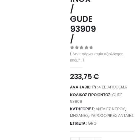
/
GUDE
93909
/
0
out of 5
( Δεν υπάρχει καμία αξιολόγηση
ακόμη. )
233,75
€
AVAILABILITY:
4 ΣΕ ΑΠΌΘΕΜΑ
ΚΩΔΙΚΌΣ ΠΡΟΪΌΝΤΟΣ:
GUDE
93909
ΚΑΤΗΓΟΡΊΕΣ:
ΑΝΤΛΊΕΣ ΝΕΡΟΎ
,
ΜΗΧΑΝΈΣ
,
ΥΔΡΟΦΟΡΙΚΈΣ ΑΝΤΛΊΕΣ
ΕΤΙΚΈΤΑ:
GRG