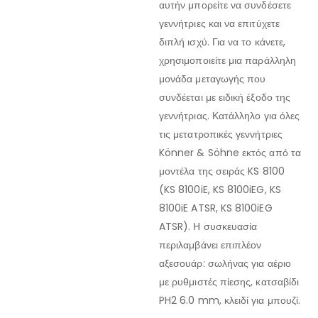
αυτήν μπορείτε να συνδέσετε
γεννήτριες και να επιτύχετε
διπλή ισχύ. Για να το κάνετε,
χρησιμοποιείτε μια παράλληλη
μονάδα μεταγωγής που
συνδέεται με ειδική έξοδο της
γεννήτριας. Κατάλληλο για όλες
τις μετατροπικές γεννήτριες
Könner & Söhne εκτός από τα
μοντέλα της σειράς KS 8100
(KS 8100iE, KS 8100iEG, KS
8100iE ATSR, KS 8100iEG
ATSR). Η συσκευασία
περιλαμβάνει επιπλέον
αξεσουάρ: σωλήνας για αέριο
με ρυθμιστές πίεσης, κατσαβίδι
PH2 6.0 mm, κλειδί για μπουζί.