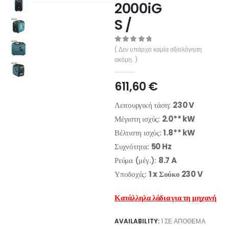
2000iG
S /
0
out of 5
( Δεν υπάρχει καμία αξιολόγηση
ακόμη. )
611,60
€
Λειτουργική τάση:
230 V
Μέγιστη ισχύς:
2.0** kW
Βέλτιστη ισχύς:
1.8** kW
Συχνότητα:
50 Hz
Ρεύμα (μέγ.):
8.7 A
Υποδοχές:
1 x Σούκο 230 V
Κατάλληλα λάδια για τη μηχανή
AVAILABILITY:
1 ΣΕ ΑΠΌΘΕΜΑ