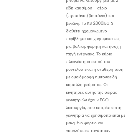
μπορεί να λειτουργήσει με 2
είδη καυσίμου – αέριο
(προπάνιο/βουτάνιο) και
βενζίνη. Το KS 2000iEG S
διαθέτει ηχομονωμένο
περίβλημα και χρησιμεύει ως
μια βολική, φορητή και ήσυχη
πηγή ενέργειας. Το κύριο
πλεονέκτημα αυτού του
μοντέλου είναι η σταθερή τάση
με ομοιόμορφη ημιτονοειδή
καμπύλη ρεύματος. Οι
κινητήρες αυτής της σειράς
γεννητριών έχουν ECO
λειτουργία, που επιτρέπει στη
γεννήτρια να χρησιμοποιείται με
μειωμένο φορτίο και
χαμηλότερες ταχύτητες,