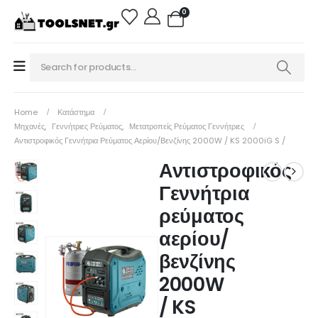
0
Home
Κατάστημα
Μηχανές
,
Γεννήτριες Ρεύματος
,
Μετατροπείς Ρεύματος Γεννήτριες
Αντιστροφικός Γεννήτρια Ρεύματος Αερίου/βενζίνης 2000W / KS 2000iG S /
Αντιστροφικός
Γεννήτρια
ρεύματος
αερίου/
βενζίνης
2000W
/ KS