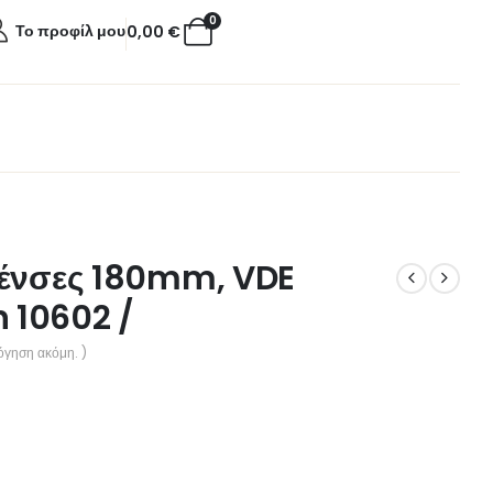
0
Το προφίλ μου
0,00
€
πένσες 180mm, VDE
 10602 /
όγηση ακόμη. )