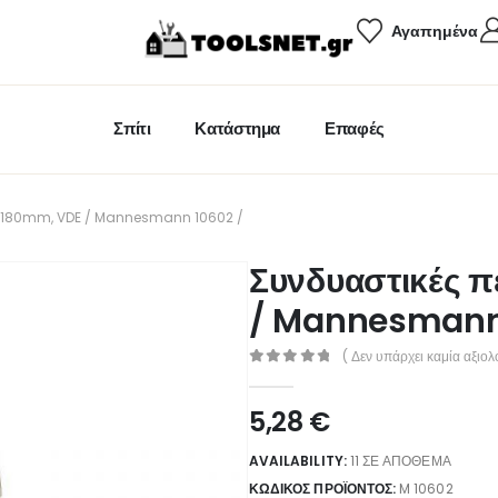
Αγαπημένα
Σπίτι
Κατάστημα
Επαφές
ες 180mm, VDE / Mannesmann 10602 /
Συνδυαστικές 
/ Mannesmann
( Δεν υπάρχει καμία αξιολ
0
out of 5
5,28
€
AVAILABILITY:
11 ΣΕ ΑΠΌΘΕΜΑ
ΚΩΔΙΚΌΣ ΠΡΟΪΌΝΤΟΣ:
M 10602