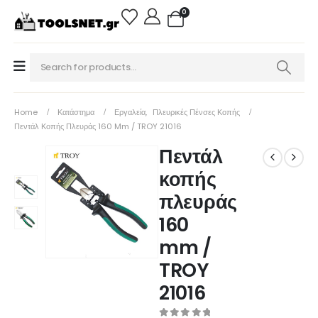
0
Home
Κατάστημα
Εργαλεία
,
Πλευρικές Πένσες Κοπής
Πεντάλ Κοπής Πλευράς 160 Mm / TROY 21016
Πεντάλ
κοπής
πλευράς
160
mm /
TROY
21016