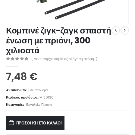
Κομπινέ ζιγκ-ζαγκ σπαστή
ένωση με πριόνι, 300
χιλιοστά
( Δεν υπάρχει καμία αξιολόγηση ακόμη. )
0
out of 5
7,48
€
Availability:
1 σε απόθεμα
Κωδικός προϊόντος:
M 30130
Κατηγορίες:
Εργαλεία
,
Πριόνια
ΠΡΟΣΘΉΚΗ ΣΤΟ ΚΑΛΆΘΙ