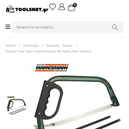
0
Home
Κατάστημα
Εργαλεία
,
Πριόνια
Κομπινέ Ζιγκ-Ζαγκ Σπαστή Ένωση Με Πριόνι, 300 Χιλιοστά