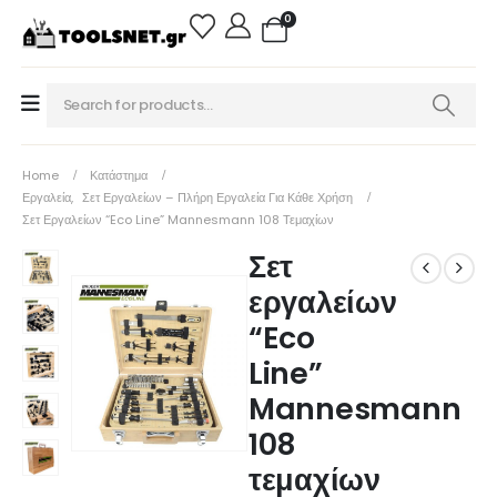
0
Home
Κατάστημα
Εργαλεία
,
Σετ Εργαλείων – Πλήρη Εργαλεία Για Κάθε Χρήση
Σετ Εργαλείων “Eco Line” Mannesmann 108 Τεμαχίων
Σετ
εργαλείων
“Eco
Line”
Mannesmann
108
τεμαχίων