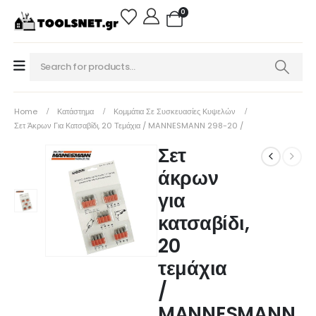
0
Home
Κατάστημα
Κομμάτια Σε Συσκευασίες Κυψελών
Σετ Άκρων Για Κατσαβίδι, 20 Τεμάχια / MANNESMANN 298-20 /
Σετ
άκρων
για
κατσαβίδι,
20
τεμάχια
/
MANNESMANN