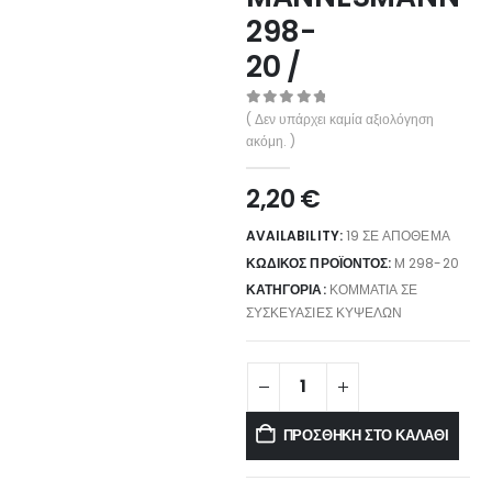
298-
20 /
0
out of 5
( Δεν υπάρχει καμία αξιολόγηση
ακόμη. )
2,20
€
AVAILABILITY:
19 ΣΕ ΑΠΌΘΕΜΑ
ΚΩΔΙΚΌΣ ΠΡΟΪΌΝΤΟΣ:
M 298-20
ΚΑΤΗΓΟΡΊΑ:
ΚΟΜΜΆΤΙΑ ΣΕ
ΣΥΣΚΕΥΑΣΊΕΣ ΚΥΨΕΛΏΝ
ΠΡΟΣΘΉΚΗ ΣΤΟ ΚΑΛΆΘΙ