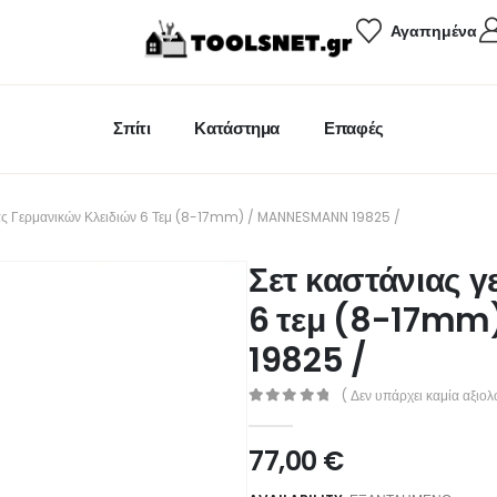
Αγαπημένα
Σπίτι
Κατάστημα
Επαφές
ας Γερμανικών Κλειδιών 6 Τεμ (8-17mm) / MANNESMANN 19825 /
Σετ καστάνιας 
6 τεμ (8-17m
19825 /
( Δεν υπάρχει καμία αξιολ
0
out of 5
77,00
€