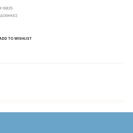
M 19825
ΙΔΟΘΉΚΕΣ
ADD TO WISHLIST