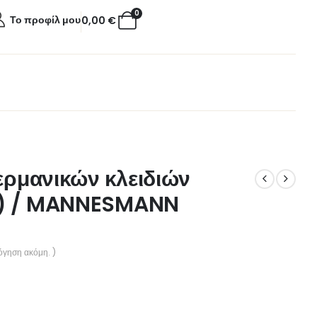
0
Το προφίλ μου
0,00
€
γερμανικών κλειδιών
m) / MANNESMANN
όγηση ακόμη. )