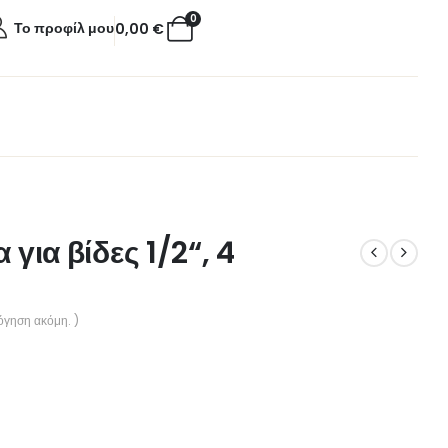
0
Το προφίλ μου
0,00
€
 για βίδες 1/2“, 4
όγηση ακόμη. )