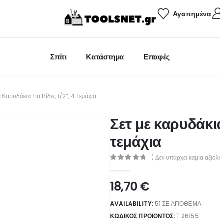
Αγαπημένα
Σπίτι
Κατάστημα
Επαφές
 Καρυδάκια Για Βίδες 1/2“, 4 Τεμάχια
Σετ με καρυδάκια
τεμάχια
( Δεν υπάρχει καμία αξιολ
0
out of 5
18,70
€
AVAILABILITY:
51 ΣΕ ΑΠΌΘΕΜΑ
ΚΩΔΙΚΌΣ ΠΡΟΪΌΝΤΟΣ:
T 26155