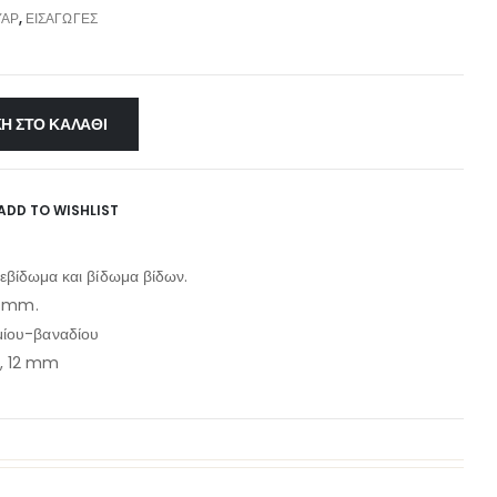
ΥΆΡ
,
ΕΙΣΑΓΩΓΈΣ
Η ΣΤΟ ΚΑΛΆΘΙ
ADD TO WISHLIST
 ξεβίδωμα και βίδωμα βίδων.
2 mm.
ίου-βαναδίου
, 12 mm