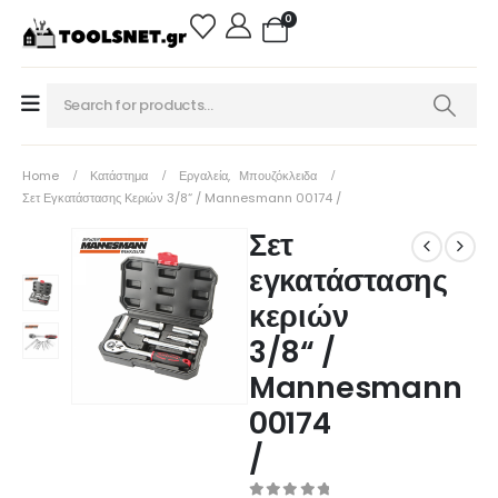
0
Home
Κατάστημα
Εργαλεία
,
Μπουζόκλειδα
Σετ Εγκατάστασης Κεριών 3/8“ / Mannesmann 00174 /
Σετ
εγκατάστασης
κεριών
3/8“ /
Mannesmann
00174
/