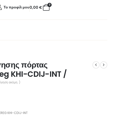
0
Το προφίλ μου
0,00
€
γησης πόρτας
reg KHI-CDIJ-INT /
όγηση ακόμη. )
REG KHI-CDIJ-INT