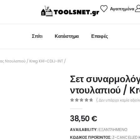
Αγαπημένα
Σπίτι
Κατάστημα
Επαφές
ας Ντουλαπιού / Kreg KHI-CDIJ-INT /
Σετ συναρμολό
ντουλαπιού / K
( Δεν υπάρχει καμία αξιολ
0
out of 5
38,50
€
AVAILABILITY:
ΕΞΑΝΤΛΗΜΈΝΟ
ΚΩΔΙΚΌΣ ΠΡΟΪΌΝΤΟΣ:
Z-CANCELLED K