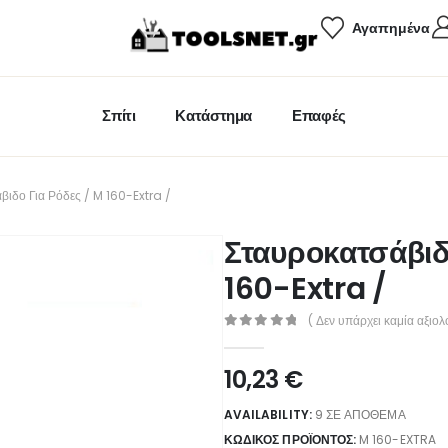
Αγαπημένα
Σπίτι
Κατάστημα
Επαφές
βιδο Για Ρόδες / M 160-Extra /
Σταυροκατσάβιδ
160-Extra /
( Δεν υπάρχει καμία αξιολ
0
out of 5
10,23
€
AVAILABILITY:
9 ΣΕ ΑΠΌΘΕΜΑ
ΚΩΔΙΚΌΣ ΠΡΟΪΌΝΤΟΣ:
M 160-EXTRA