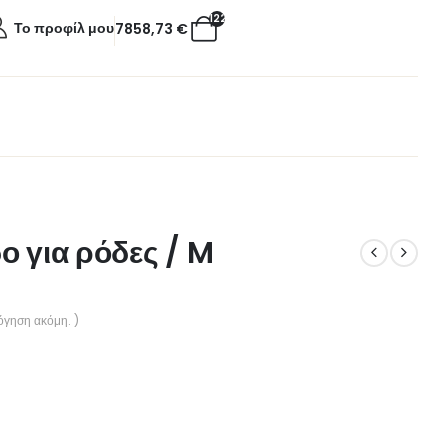
122
Το προφίλ μου
7858,73
€
ο για ρόδες / M
όγηση ακόμη. )