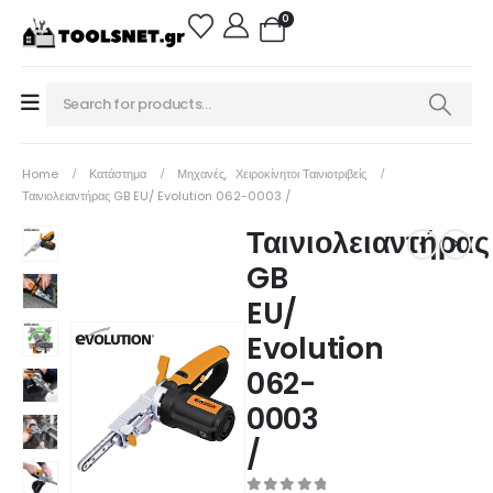
0
Home
Κατάστημα
Μηχανές
,
Χειροκίνητοι Ταινιοτριβείς
Ταινιολειαντήρας GB EU/ Evolution 062-0003 /
Ταινιολειαντήρας
GB
EU/
Evolution
062-
0003
/