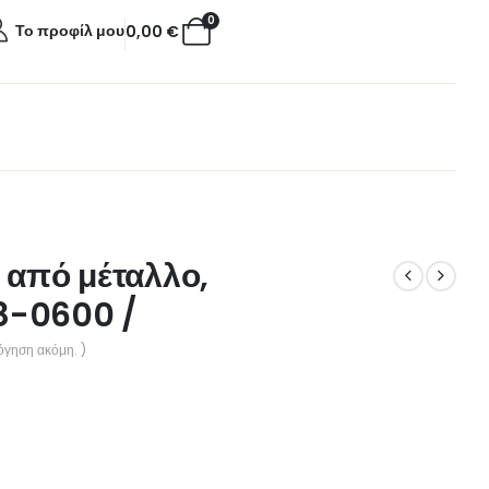
0
Το προφίλ μου
0,00
€
 από μέταλλο,
8-0600 /
όγηση ακόμη. )