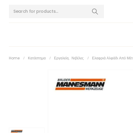
Home
Κατάστημα
Εργαλεία
,
Νιβέλες
Ελαφριά Αλφάδι Από Μέ