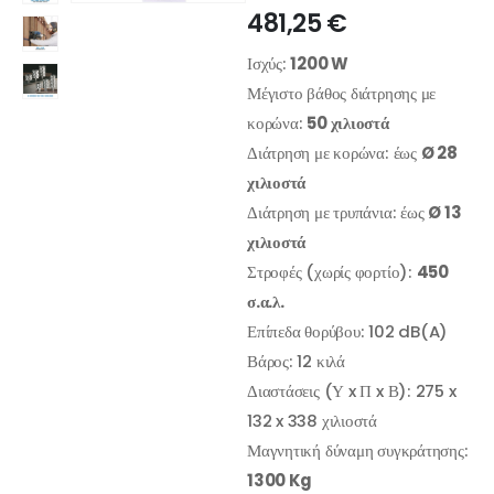
481,25
€
Ισχύς:
1200 W
Μέγιστο βάθος διάτρησης με
κορώνα:
50 χιλιοστά
Διάτρηση με κορώνα: έως
Ø 28
χιλιοστά
Διάτρηση με τρυπάνια: έως
Ø 13
χιλιοστά
Στροφές (χωρίς φορτίο):
450
σ.α.λ.
Επίπεδα θορύβου: 102 dB(A)
Βάρος: 12 κιλά
Διαστάσεις (Υ x Π x Β): 275 x
132 x 338 χιλιοστά
Μαγνητική δύναμη συγκράτησης:
1300 Kg