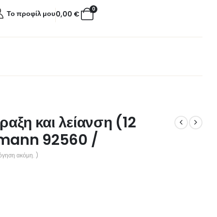
0
Το προφίλ μου
0,00
€
άραξη και λείανση (12
smann 92560 /
όγηση ακόμη. )