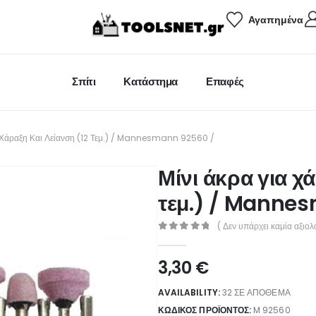
Αγαπημένα
Σπίτι
Κατάστημα
Επαφές
α Χάραξη Και Λείανση (12 Τεμ.) / Mannesmann 92560 /
Μίνι άκρα για χ
τεμ.) / Manne
( Δεν υπάρχει καμία αξιολ
0
out of 5
3,30
€
AVAILABILITY:
32 ΣΕ ΑΠΌΘΕΜΑ
ΚΩΔΙΚΌΣ ΠΡΟΪΌΝΤΟΣ:
M 92560