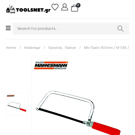
0
Home
Κατάστημα
Εργαλεία
,
Πριόνια
Μίνι Πριόνι 150mm / M 335 /