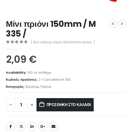
Μίνι πριόνι 150mm / M
335 /
( Δεν υπάρχει καμία αξιολόγηση ακόμη. )
0
out of 5
2,09
€
Availability:
192 σε απόθεμα
Κωδικός προϊόντος:
Z-Cancelled M 335
Κατηγορίες:
Εργαλεία
,
Πριόνια
ΠΡΟΣΘΉΚΗ ΣΤΟ ΚΑΛΆΘΙ