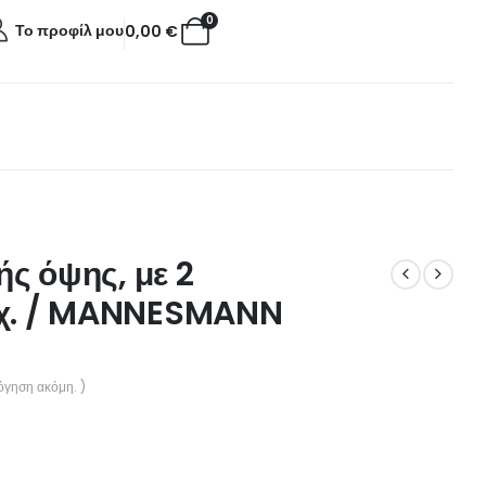
0
Το προφίλ μου
0,00
€
ής όψης, με 2
μχ. / MANNESMANN
όγηση ακόμη. )