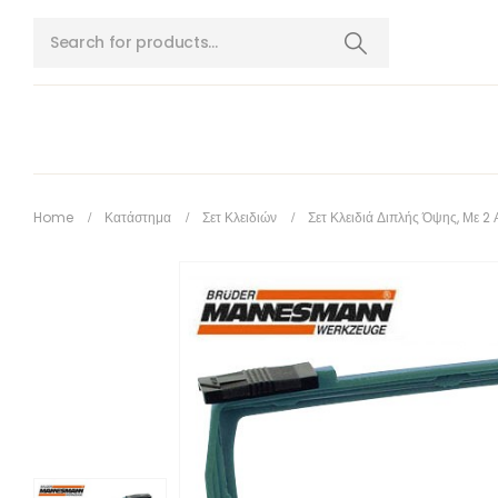
Home
Κατάστημα
Σετ Κλειδιών
Σετ Κλειδιά Διπλής Όψης, Με 