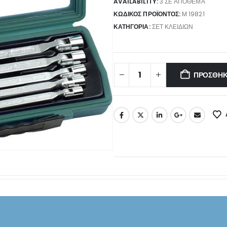
AVAILABILITY:
3 ΣΕ ΑΠΌΘΕΜΑ
ΚΩΔΙΚΌΣ ΠΡΟΪΌΝΤΟΣ:
M 19821
ΚΑΤΗΓΟΡΊΑ:
ΣΕΤ ΚΛΕΙΔΙΏΝ
ΠΡΟΣΘΉΚ