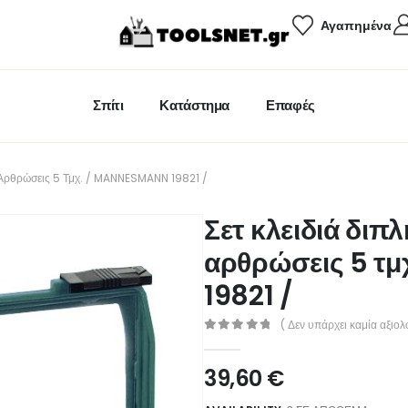
Αγαπημένα
Σπίτι
Κατάστημα
Επαφές
2 Αρθρώσεις 5 Τμχ. / MANNESMANN 19821 /
Σετ κλειδιά διπλ
αρθρώσεις 5 τ
19821 /
( Δεν υπάρχει καμία αξιολ
0
out of 5
39,60
€