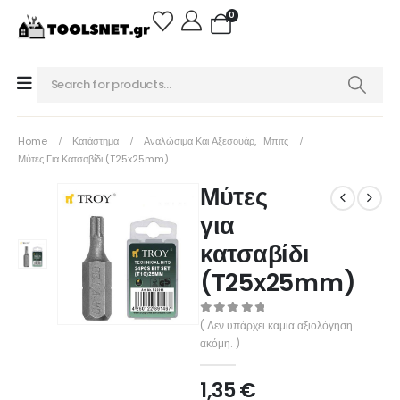
0
Home
Κατάστημα
Αναλώσιμα Και Αξεσουάρ
,
Μπιτς
Μύτες Για Κατσαβίδι (T25x25mm)
Μύτες
για
κατσαβίδι
(T25x25mm)
0
out of 5
( Δεν υπάρχει καμία αξιολόγηση
ακόμη. )
1,35
€