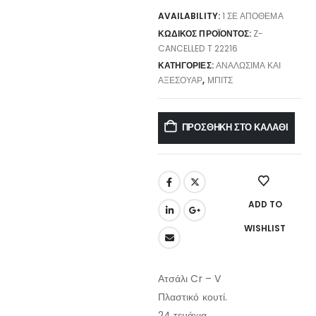
AVAILABILITY:
1 ΣΕ ΑΠΌΘΕΜΑ
ΚΩΔΙΚΌΣ ΠΡΟΪΌΝΤΟΣ:
Z-
CANCELLED T 22216
ΚΑΤΗΓΟΡΊΕΣ:
ΑΝΑΛΏΣΙΜΑ ΚΑΙ
ΑΞΕΣΟΥΆΡ
,
ΜΠΙΤΣ
ΠΡΟΣΘΉΚΗ ΣΤΟ ΚΑΛΆΘΙ
ADD TO
WISHLIST
Ατσάλι Cr – V
Πλαστικό κουτί.
24 τεμάχια.