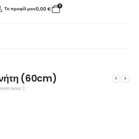
0
Το προφίλ μου
0,00
€
γνήτη (60cm)
όγηση ακόμη. )