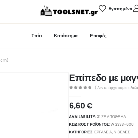
Αγαπημένα
Σπίτι
Κατάστημα
Επαφές
60cm)
Επίπεδο με μα
( Δεν υπάρχει καμία αξιολ
0
out of 5
6,60
€
AVAILABILITY:
31 ΣΕ ΑΠΌΘΕΜΑ
ΚΩΔΙΚΌΣ ΠΡΟΪΌΝΤΟΣ:
W 2333-600
ΚΑΤΗΓΟΡΊΕΣ:
ΕΡΓΑΛΕΊΑ
,
ΝΙΒΈΛΕΣ