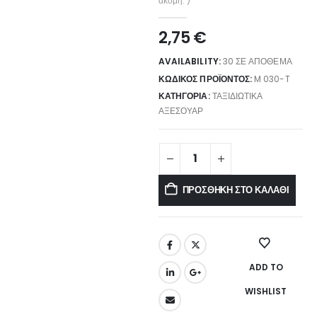
ακόμη. )
2,75
€
AVAILABILITY:
30 ΣΕ ΑΠΌΘΕΜΑ
ΚΩΔΙΚΌΣ ΠΡΟΪΌΝΤΟΣ:
M 030-T
ΚΑΤΗΓΟΡΊΑ:
ΤΑΞΙΔΙΩΤΙΚΆ
ΑΞΕΣΟΥΆΡ
ΠΡΟΣΘΉΚΗ ΣΤΟ ΚΑΛΆΘΙ
ADD TO
WISHLIST