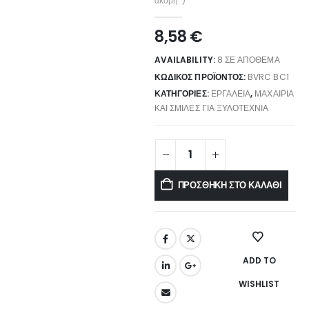
ακόμη. )
8,58
€
AVAILABILITY:
8 ΣΕ ΑΠΌΘΕΜΑ
ΚΩΔΙΚΌΣ ΠΡΟΪΌΝΤΟΣ:
BVRC BC1
ΚΑΤΗΓΟΡΊΕΣ:
ΕΡΓΑΛΕΊΑ
,
ΜΑΧΑΊΡΙΑ
ΚΑΙ ΣΜΊΛΕΣ ΓΙΑ ΞΥΛΟΤΕΧΝΊΑ
ΠΡΟΣΘΉΚΗ ΣΤΟ ΚΑΛΆΘΙ
ADD TO
WISHLIST