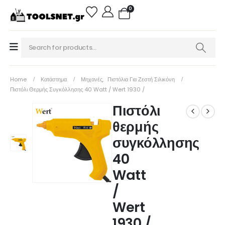
0
Home
Κατάστημα
Μηχανές
,
Πιστόλια Για Ζεστή Σιλικόνη
Πιστόλι Θερμής Συγκόλλησης 40 Watt / Wert 1930 /
Πιστόλι
θερμής
συγκόλλησης
40
Watt
/
Wert
1930 /