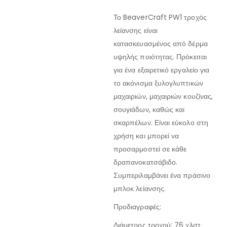
Το BeaverCraft PW1 τροχός
λείανσης είναι
κατασκευασμένος από δέρμα
υψηλής ποιότητας. Πρόκειται
για ένα εξαιρετικό εργαλείο για
το ακόνισμα ξυλογλυπτικών
μαχαιριών, μαχαιριών κουζίνας,
σουγιάδων, καθώς και
σκαρπέλων. Είναι εύκολο στη
χρήση και μπορεί να
προσαρμοστεί σε κάθε
δραπανοκατσάβιδο.
Συμπεριλαμβάνει ένα πράσινο
μπλοκ λείανσης.
Προδιαγραφές:
Διάμετρος τροχού: 76 χλστ