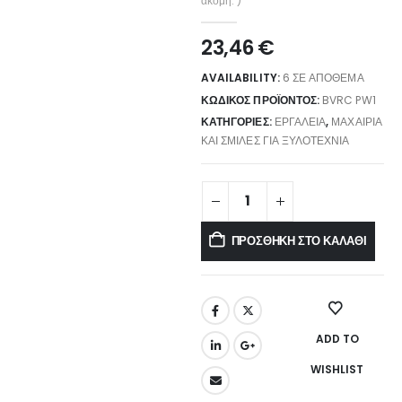
ακόμη. )
23,46
€
AVAILABILITY:
6 ΣΕ ΑΠΌΘΕΜΑ
ΚΩΔΙΚΌΣ ΠΡΟΪΌΝΤΟΣ:
BVRC PW1
ΚΑΤΗΓΟΡΊΕΣ:
ΕΡΓΑΛΕΊΑ
,
ΜΑΧΑΊΡΙΑ
ΚΑΙ ΣΜΊΛΕΣ ΓΙΑ ΞΥΛΟΤΕΧΝΊΑ
ΠΡΟΣΘΉΚΗ ΣΤΟ ΚΑΛΆΘΙ
ADD TO
WISHLIST