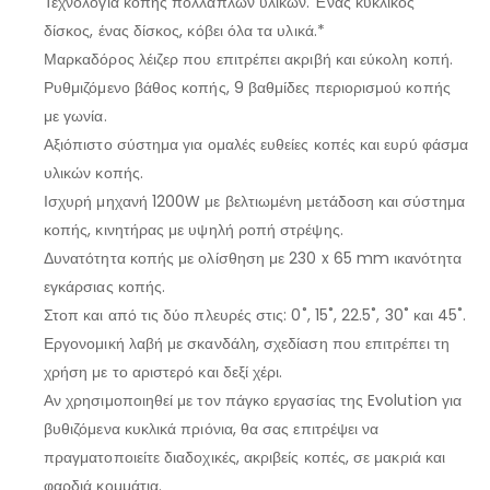
Τεχνολογία κοπής πολλαπλών υλικών. Ένας κυκλικός
δίσκος, ένας δίσκος, κόβει όλα τα υλικά.*
Μαρκαδόρος λέιζερ που επιτρέπει ακριβή και εύκολη κοπή.
Ρυθμιζόμενο βάθος κοπής, 9 βαθμίδες περιορισμού κοπής
με γωνία.
Αξιόπιστο σύστημα για ομαλές ευθείες κοπές και ευρύ φάσμα
υλικών κοπής.
Ισχυρή μηχανή 1200W με βελτιωμένη μετάδοση και σύστημα
κοπής, κινητήρας με υψηλή ροπή στρέψης.
Δυνατότητα κοπής με ολίσθηση με 230 x 65 mm ικανότητα
εγκάρσιας κοπής.
Στοπ και από τις δύο πλευρές στις: 0˚, 15˚, 22.5˚, 30˚ και 45˚.
Εργονομική λαβή με σκανδάλη, σχεδίαση που επιτρέπει τη
χρήση με το αριστερό και δεξί χέρι.
Αν χρησιμοποιηθεί με τον πάγκο εργασίας της Evolution για
βυθιζόμενα κυκλικά πριόνια, θα σας επιτρέψει να
πραγματοποιείτε διαδοχικές, ακριβείς κοπές, σε μακριά και
φαρδιά κομμάτια.