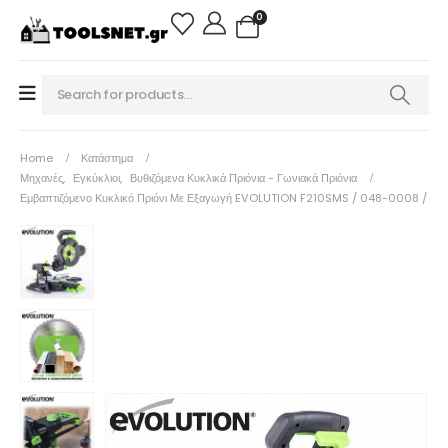
0
Home
Κατάστημα
Μηχανές
,
Εγκύκλιοι
,
Βυθιζόμενα Κυκλικά Πριόνια - Γωνιακά Πριόνια
Εμβαπτιζόμενο Κυκλικό Πριόνι Με Εξαγωγή EVOLUTION F210SMS / 048-0008 /