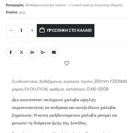
Κατηγορίες:
Βυθιζόμενα κυκλικά πριόνια - Γωνιακά πριόνια
,
Εγκύκλιοι
,
Μηχανές
Ετικέτα:
grg
ΠΡΟΣΘΉΚΗ ΣΤΟ ΚΑΛΆΘΙ
Συνδυαστικός βυθιζόμενος κυκλικός πριόνι 210mm F210SMS
μάρκα EVOLUTION, αριθμός καταλόγου 048-0008
Δεν συνιστάται: σκλήρυνε χάλυβα υψηλής
περιεκτικότητας σε άνθρακα και ανοξείδωτο χάλυβα.
Σημείωση: Η κοπή γαλβανισμένου χάλυβα μπορεί να
μειώσει τη διάρκεια ζωής της λεπίδας.