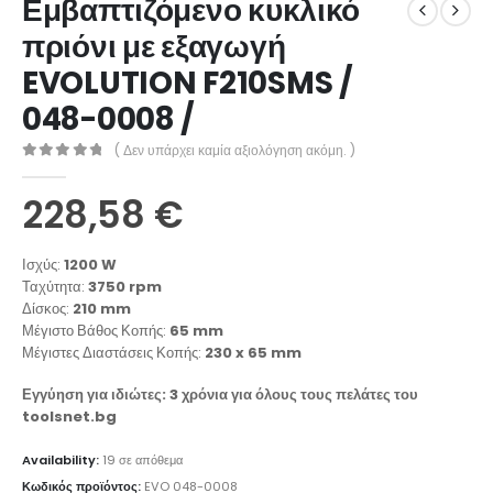
Εμβαπτιζόμενο κυκλικό
πριόνι με εξαγωγή
EVOLUTION F210SMS /
048-0008 /
( Δεν υπάρχει καμία αξιολόγηση ακόμη. )
0
out of 5
228,58
€
Ισχύς:
1200 W
Ταχύτητα:
3750 rpm
Δίσκος:
210 mm
Μέγιστο Βάθος Κοπής:
65 mm
Μέγιστες Διαστάσεις Κοπής:
230 x 65 mm
Εγγύηση για ιδιώτες: 3 χρόνια για όλους τους πελάτες του
toolsnet.bg
Availability:
19 σε απόθεμα
Κωδικός προϊόντος:
EVO 048-0008