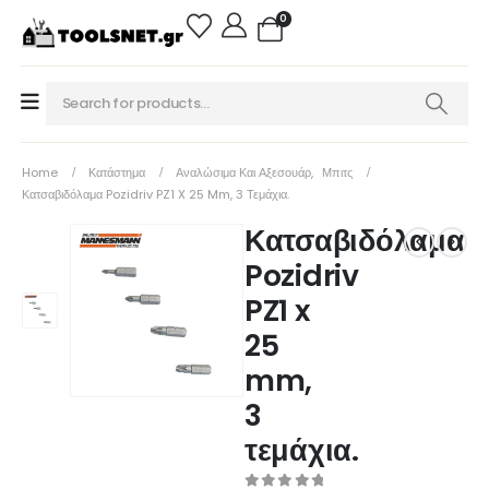
0
Home
Κατάστημα
Αναλώσιμα Και Αξεσουάρ
,
Μπιτς
Κατσαβιδόλαμα Pozidriv PZ1 X 25 Mm, 3 Τεμάχια.
Κατσαβιδόλαμα
Pozidriv
PZ1 x
25
mm,
3
τεμάχια.