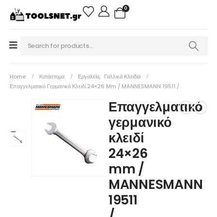
0
Home
Κατάστημα
Εργαλεία
,
Γαλλικά Κλειδιά
Επαγγελματικό Γερμανικό Κλειδί 24×26 Mm / MANNESMANN 19511 /
Επαγγελματικό
γερμανικό
κλειδί
24×26
mm /
MANNESMANN
19511
/