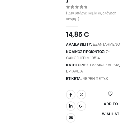
0
out of 5
( Δεν υπάρχει καμία αξιολόγηση
ακόμη. )
14,85
€
AVAILABILITY:
ΕΞΑΝΤΛΗΜΈΝΟ
ΚΩΔΙΚΌΣ ΠΡΟΪΌΝΤΟΣ:
Z-
CANCELLED M 19514
ΚΑΤΗΓΟΡΊΕΣ:
ΓΑΛΛΙΚΆ ΚΛΕΙΔΙΆ
,
ΕΡΓΑΛΕΊΑ
ΕΤΙΚΈΤΑ:
ЧЕРЕН ПЕТЪК
ADD TO
WISHLIST