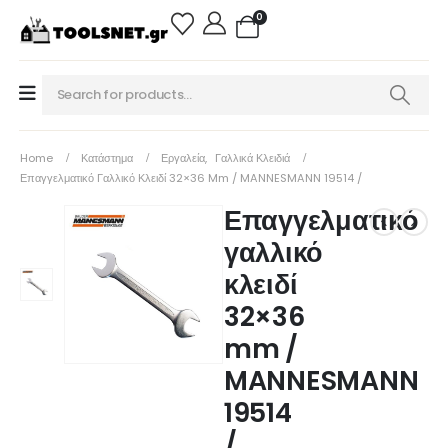
0
Home
Κατάστημα
Εργαλεία
,
Γαλλικά Κλειδιά
Επαγγελματικό Γαλλικό Κλειδί 32×36 Mm / MANNESMANN 19514 /
Επαγγελματικό
γαλλικό
κλειδί
32×36
mm /
MANNESMANN
19514
/