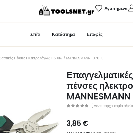
Αγαπημένα
Σπίτι
Κατάστημα
Επαφές
υαστικές Πένσες Ηλεκτρολόγων, 115 Χιλ. / MANNESMANN 1070-3
Επαγγελματικές
πένσες ηλεκτρολ
MANNESMANN 
( Δεν υπάρχει καμία αξιολ
0
out of 5
3,85
€