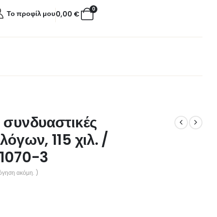
0
Το προφίλ μου
0,00
€
 συνδυαστικές
όγων, 115 χιλ. /
1070-3
όγηση ακόμη. )