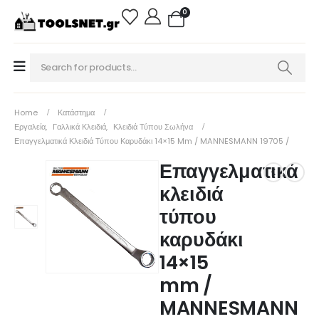
0
Home
Κατάστημα
Εργαλεία
,
Γαλλικά Κλειδιά
,
Κλειδιά Τύπου Σωλήνα
Επαγγελματικά Κλειδιά Τύπου Καρυδάκι 14×15 Mm / MANNESMANN 19705 /
Επαγγελματικά
κλειδιά
τύπου
καρυδάκι
14×15
mm /
MANNESMANN