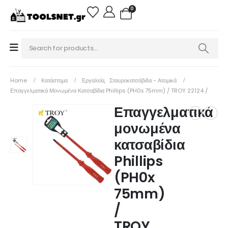
0
Home
Κατάστημα
Εργαλεία
,
Σταυροκατσάβιδα - Ατομικά
Επαγγελματικά Μονωμένα Κατσαβίδια Phillips (PH0x 75mm) / TROY 22124 /
Επαγγελματικά
μονωμένα
κατσαβίδια
Phillips
(PH0x
75mm)
/
TROY