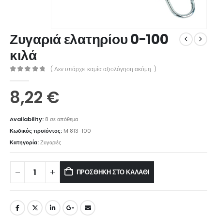
Ζυγαριά ελατηρίου 0-100
κιλά
( Δεν υπάρχει καμία αξιολόγηση ακόμη. )
0
out of 5
8,22
€
Availability:
8 σε απόθεμα
Κωδικός προϊόντος:
M 813-100
Κατηγορία:
Ζυγαριές
ΠΡΟΣΘΉΚΗ ΣΤΟ ΚΑΛΆΘΙ