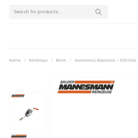
Home
Κατάστημα
Βίντσι
Χειροκίνητος Βαρούλκος – 500 Κιλά.