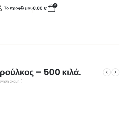
0
Το προφίλ μου
0,00
€
ρούλκος – 500 κιλά.
όγηση ακόμη. )