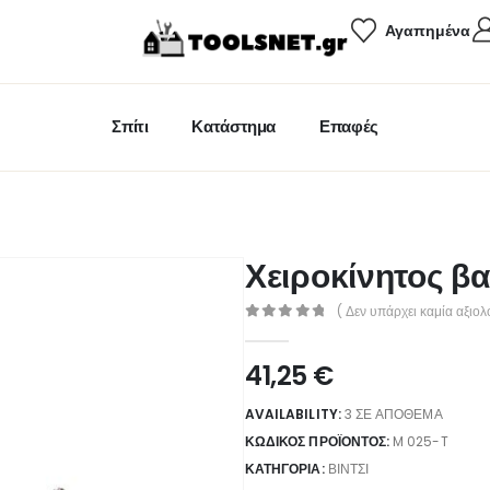
Αγαπημένα
Σπίτι
Κατάστημα
Επαφές
Χειροκίνητος βα
( Δεν υπάρχει καμία αξιολ
0
out of 5
41,25
€
AVAILABILITY:
3 ΣΕ ΑΠΌΘΕΜΑ
ΚΩΔΙΚΌΣ ΠΡΟΪΌΝΤΟΣ:
M 025-T
ΚΑΤΗΓΟΡΊΑ:
ΒΊΝΤΣΙ