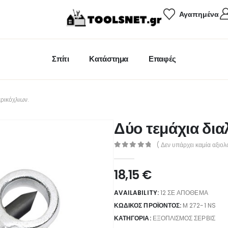
Αγαπημένα
Σπίτι
Κατάστημα
Επαφές
ρικόχλιων.
Δύο τεμάχια δι
( Δεν υπάρχει καμία αξιολ
0
out of 5
18,15
€
AVAILABILITY:
12 ΣΕ ΑΠΌΘΕΜΑ
ΚΩΔΙΚΌΣ ΠΡΟΪΌΝΤΟΣ:
M 272-1 NS
ΚΑΤΗΓΟΡΊΑ:
ΕΞΟΠΛΙΣΜΌΣ ΣΈΡΒΙΣ