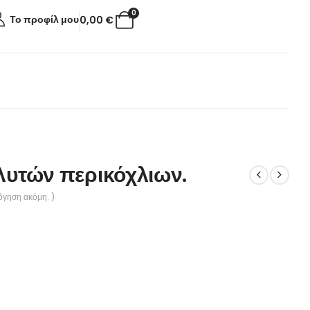
0
Το προφίλ μου
0,00
€
αλυτών περικόχλιων.
όγηση ακόμη. )