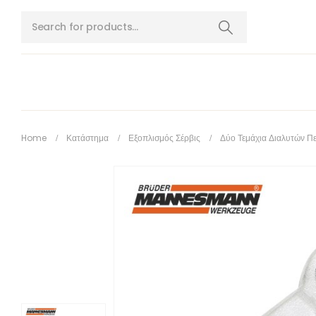
Home
Κατάστημα
Εξοπλισμός Σέρβις
Δύο Τεμάχια Διαλυτών Πε