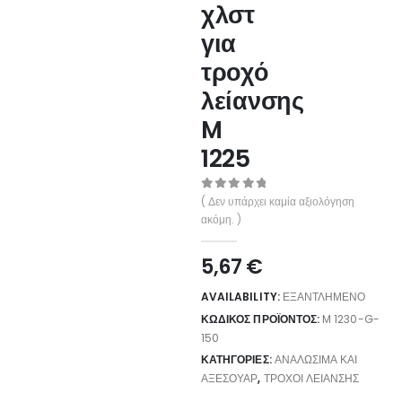
χλστ
για
τροχό
λείανσης
M
1225
0
out of 5
( Δεν υπάρχει καμία αξιολόγηση
ακόμη. )
5,67
€
AVAILABILITY:
ΕΞΑΝΤΛΗΜΈΝΟ
ΚΩΔΙΚΌΣ ΠΡΟΪΌΝΤΟΣ:
M 1230-G-
150
ΚΑΤΗΓΟΡΊΕΣ:
ΑΝΑΛΏΣΙΜΑ ΚΑΙ
ΑΞΕΣΟΥΆΡ
,
ΤΡΟΧΟΊ ΛΕΊΑΝΣΗΣ