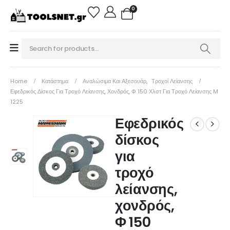
0
Home
Κατάστημα
Αναλώσιμα Και Αξεσουάρ
,
Τροχοί Λείανσης
Εφεδρικός Δίσκος Για Τροχό Λείανσης, Χονδρός, Φ 150 Χλστ Για Τροχό Λείανσης M
1225
Εφεδρικός
δίσκος
για
τροχό
λείανσης,
χονδρός,
Φ 150