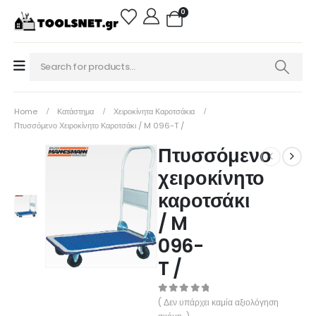
0
Home
Κατάστημα
Χειροκίνητα Καροτσάκια
Πτυσσόμενο Χειροκίνητο Καροτσάκι / M 096-T /
Πτυσσόμενο
χειροκίνητο
καροτσάκι
/ M
096-
T /
0
out of 5
( Δεν υπάρχει καμία αξιολόγηση