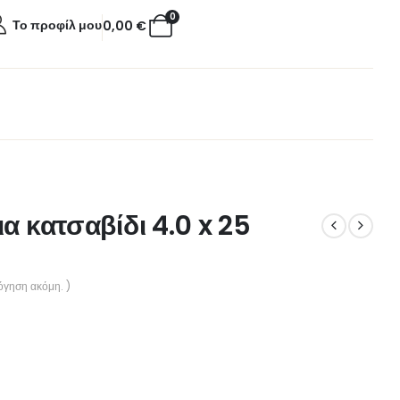
0
Το προφίλ μου
0,00
€
α κατσαβίδι 4.0 x 25
όγηση ακόμη. )