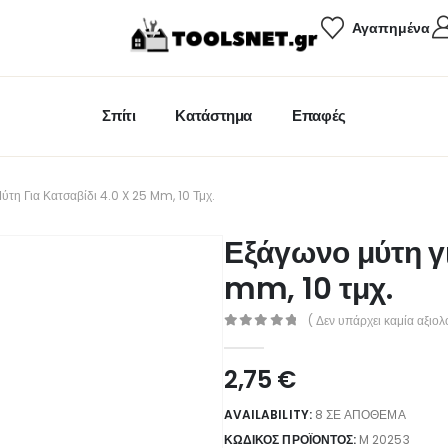
Αγαπημένα
Σπίτι
Κατάστημα
Επαφές
τη Για Κατσαβίδι 4.0 X 25 Mm, 10 Τμχ.
Εξάγωνο μύτη γι
mm, 10 τμχ.
( Δεν υπάρχει καμία αξιολ
0
out of 5
2,75
€
AVAILABILITY:
8 ΣΕ ΑΠΌΘΕΜΑ
ΚΩΔΙΚΌΣ ΠΡΟΪΌΝΤΟΣ:
M 20253